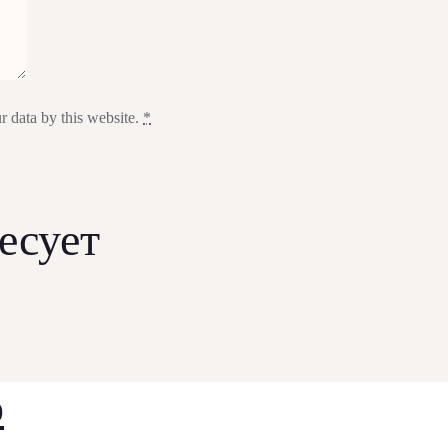
r data by this website.
*
есует
о