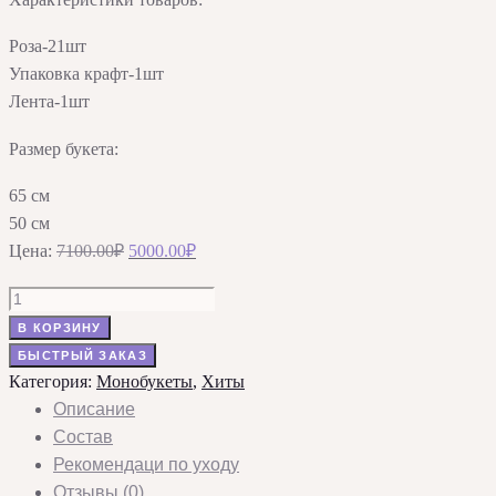
Роза-21шт
Упаковка крафт-1шт
Лента-1шт
Размер букета:
65 см
50 см
Первоначальная
Текущая
Цена:
7100.00
₽
5000.00
₽
цена
цена:
Количество
составляла
5000.00₽.
товара
В КОРЗИНУ
7100.00₽.
Букет
БЫСТРЫЙ ЗАКАЗ
«Алый
Категория:
Монобукеты
,
Хиты
соблазн»
Описание
из
Состав
21
Рекомендаци по уходу
розы
Отзывы (0)