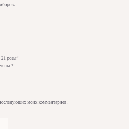
иборов.
 21 розы”
ечены
*
ля последующих моих комментариев.