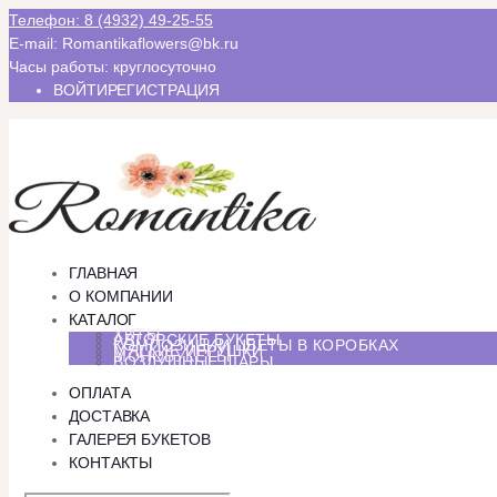
Телефон: 8 (4932) 49-25-55
E-mail: Romantikaflowers@bk.ru
Часы работы: круглосуточно
ВОЙТИ
РЕГИСТРАЦИЯ
ГЛАВНАЯ
О КОМПАНИИ
КАТАЛОГ
ХИТЫ
АВТОРСКИЕ БУКЕТЫ
КОМПОЗИЦИИ ЦВЕТЫ В КОРОБКАХ
МЯГКИЕ ИГРУШКИ
МОНОБУКЕТЫ
ВОЗДУШНЫЕ ШАРЫ
ОПЛАТА
ДОСТАВКА
ГАЛЕРЕЯ БУКЕТОВ
КОНТАКТЫ