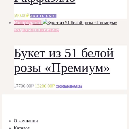
590.00
₽
ADD TO CART
Распродажа!
ПОДРОБНЕЕ
В КОРЗИНУ
Букет из 51 белой
розы «Премиум»
Первоначальная
Текущая
17700.00
₽
13200.00
₽
ADD TO CART
цена
цена:
составляла
13200.00₽.
17700.00₽.
О компании
Каталог