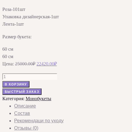
Роза-101шт
Упаковка дизайнерская-1шт
Лента-1шт
Размер букета:
60 см
60 см
Первоначальная
Текущая
Цена:
25000.00
₽
22420.00
₽
цена
цена:
Количество
составляла
22420.00₽.
товара
В КОРЗИНУ
25000.00₽.
Букет
БЫСТРЫЙ ЗАКАЗ
«Микс
Категория:
Монобукеты
чувств»
Описание
из
Состав
101
Рекомендаци по уходу
розы
Отзывы (0)