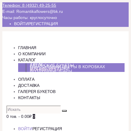
Телефон: 8 (4932) 49-25-55
E-mail: Romantikaflowers@bk.ru
Часы работы: круглосуточно
ВОЙТИ
РЕГИСТРАЦИЯ
ГЛАВНАЯ
О КОМПАНИИ
КАТАЛОГ
ХИТЫ
АВТОРСКИЕ БУКЕТЫ
КОМПОЗИЦИИ ЦВЕТЫ В КОРОБКАХ
МЯГКИЕ ИГРУШКИ
МОНОБУКЕТЫ
ВОЗДУШНЫЕ ШАРЫ
ОПЛАТА
ДОСТАВКА
ГАЛЕРЕЯ БУКЕТОВ
КОНТАКТЫ
0 тов.
-
0.00₽
0
ВОЙТИ
РЕГИСТРАЦИЯ