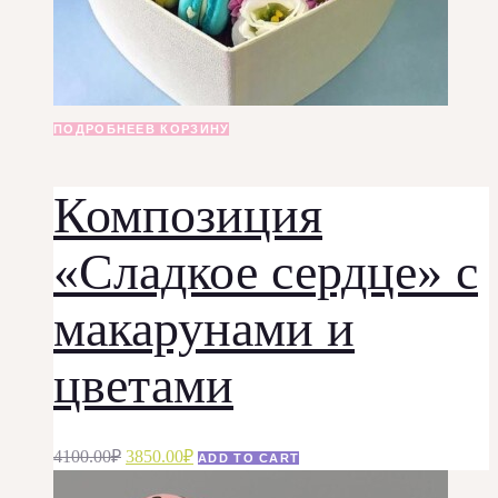
ПОДРОБНЕЕ
В КОРЗИНУ
Композиция
«Сладкое сердце» с
макарунами и
цветами
Первоначальная
Текущая
4100.00
₽
3850.00
₽
ADD TO CART
цена
цена: