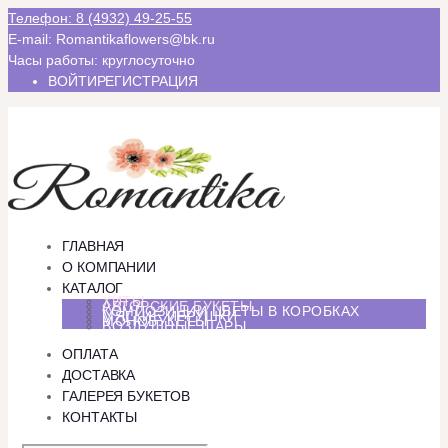
Телефон: 8 (4932) 49-25-55
E-mail: Romantikaflowers@bk.ru
Часы работы: круглосуточно
ВОЙТИ
РЕГИСТРАЦИЯ
ГЛАВНАЯ
О КОМПАНИИ
КАТАЛОГ
ХИТЫ
АВТОРСКИЕ БУКЕТЫ
КОМПОЗИЦИИ ЦВЕТЫ В КОРОБКАХ
МЯГКИЕ ИГРУШКИ
МОНОБУКЕТЫ
ВОЗДУШНЫЕ ШАРЫ
ОПЛАТА
ДОСТАВКА
ГАЛЕРЕЯ БУКЕТОВ
КОНТАКТЫ