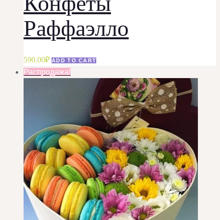
Конфеты
Раффаэлло
590.00
₽
ADD TO CART
Распродажа!