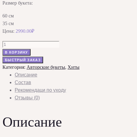
Размер букета:
60 см
35 см
Цена:
2990.00
₽
Количество
товара
В КОРЗИНУ
Букет
БЫСТРЫЙ ЗАКАЗ
«Нежный
Категория:
Авторские букеты
,
Хиты
туман»
Описание
с
Состав
кустовой
Рекомендаци по уходу
розой
Отзывы (0)
и
хризантемой
Описание