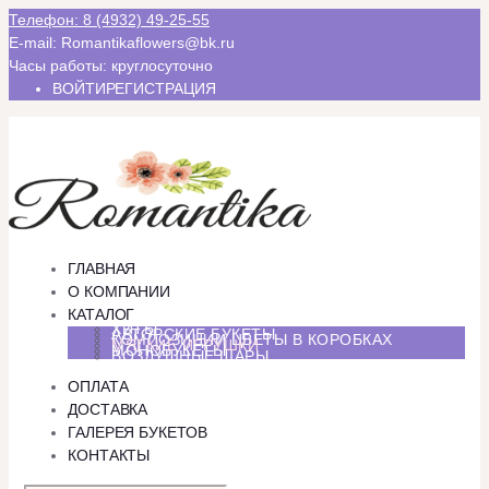
Телефон: 8 (4932) 49-25-55
E-mail: Romantikaflowers@bk.ru
Часы работы: круглосуточно
ВОЙТИ
РЕГИСТРАЦИЯ
ГЛАВНАЯ
О КОМПАНИИ
КАТАЛОГ
ХИТЫ
АВТОРСКИЕ БУКЕТЫ
КОМПОЗИЦИИ ЦВЕТЫ В КОРОБКАХ
МЯГКИЕ ИГРУШКИ
МОНОБУКЕТЫ
ВОЗДУШНЫЕ ШАРЫ
ОПЛАТА
ДОСТАВКА
ГАЛЕРЕЯ БУКЕТОВ
КОНТАКТЫ