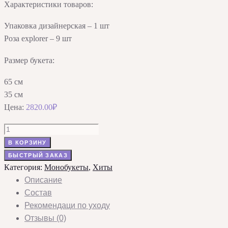
Характеристики товаров:
Упаковка дизайнерская – 1 шт
Роза explorer – 9 шт
Размер букета:
65 см
35 см
Цена:
2820.00
₽
Количество
товара
В КОРЗИНУ
Букет
БЫСТРЫЙ ЗАКАЗ
из
Категория:
Монобукеты
,
Хиты
9
Описание
красных
Состав
роз
Рекомендаци по уходу
Explorer
Отзывы (0)