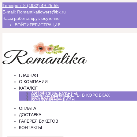
Телефон: 8 (4932) 49-25-55
E-mail: Romantikaflowers@bk.ru
Часы работы: круглосуточно
ВОЙТИ
РЕГИСТРАЦИЯ
ГЛАВНАЯ
О КОМПАНИИ
КАТАЛОГ
ХИТЫ
АВТОРСКИЕ БУКЕТЫ
КОМПОЗИЦИИ ЦВЕТЫ В КОРОБКАХ
МЯГКИЕ ИГРУШКИ
МОНОБУКЕТЫ
ВОЗДУШНЫЕ ШАРЫ
ОПЛАТА
ДОСТАВКА
ГАЛЕРЕЯ БУКЕТОВ
КОНТАКТЫ