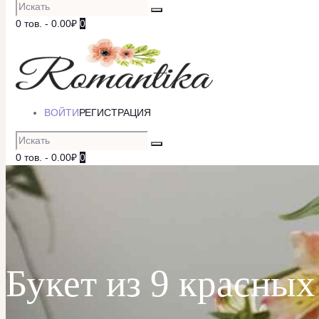
0 тов.
-
0.00₽
0
ВОЙТИ
РЕГИСТРАЦИЯ
0 тов.
-
0.00₽
0
Букет из 9 красных