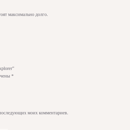
тоят максимально долго.
plorer”
ечены
*
ля последующих моих комментариев.