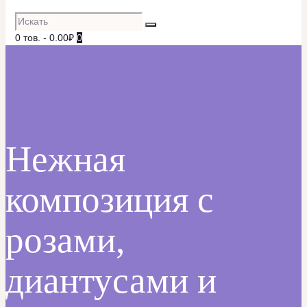
0 тов.
-
0.00₽
0
Нежная
композиция с
розами,
диантусами и