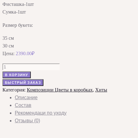
Фисташка-1шт
Сумка-1шт
Размер букета:
35 см
30 см
Цена:
2390.00
₽
Количество
товара
В КОРЗИНУ
Нежная
БЫСТРЫЙ ЗАКАЗ
композиция
Категория:
Композиции Цветы в коробках
,
Хиты
с
Описание
розами,
Состав
диантусами
Рекомендаци по уходу
и
Отзывы (0)
хризантемой
в