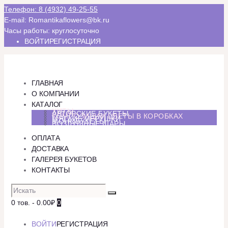
Телефон: 8 (4932) 49-25-55
E-mail: Romantikaflowers@bk.ru
Часы работы: круглосуточно
ВОЙТИ
РЕГИСТРАЦИЯ
ГЛАВНАЯ
О КОМПАНИИ
КАТАЛОГ
ХИТЫ
АВТОРСКИЕ БУКЕТЫ
КОМПОЗИЦИИ ЦВЕТЫ В КОРОБКАХ
МЯГКИЕ ИГРУШКИ
МОНОБУКЕТЫ
ВОЗДУШНЫЕ ШАРЫ
ОПЛАТА
ДОСТАВКА
ГАЛЕРЕЯ БУКЕТОВ
КОНТАКТЫ
0 тов.
-
0.00₽
0
ВОЙТИ
РЕГИСТРАЦИЯ