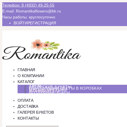
Телефон: 8 (4932) 49-25-55
E-mail: Romantikaflowers@bk.ru
Часы работы: круглосуточно
ВОЙТИ
РЕГИСТРАЦИЯ
ГЛАВНАЯ
О КОМПАНИИ
КАТАЛОГ
ХИТЫ
АВТОРСКИЕ БУКЕТЫ
КОМПОЗИЦИИ ЦВЕТЫ В КОРОБКАХ
МЯГКИЕ ИГРУШКИ
МОНОБУКЕТЫ
ВОЗДУШНЫЕ ШАРЫ
ОПЛАТА
ДОСТАВКА
ГАЛЕРЕЯ БУКЕТОВ
КОНТАКТЫ