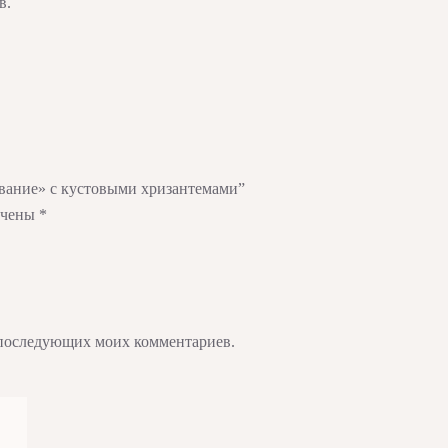
в.
ование» с кустовыми хризантемами”
ечены
*
ля последующих моих комментариев.