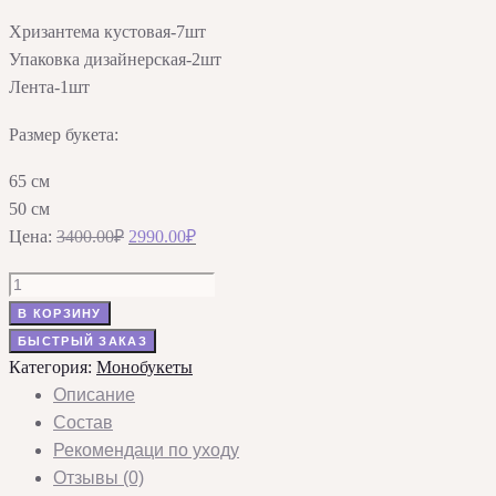
Хризантема кустовая-7шт
Упаковка дизайнерская-2шт
Лента-1шт
Размер букета:
65 см
50 см
Первоначальная
Текущая
Цена:
3400.00
₽
2990.00
₽
цена
цена:
Количество
составляла
2990.00₽.
товара
В КОРЗИНУ
3400.00₽.
Букет
БЫСТРЫЙ ЗАКАЗ
«Пастельное
Категория:
Монобукеты
очарование»
Описание
с
Состав
кустовыми
Рекомендаци по уходу
хризантемами
Отзывы (0)