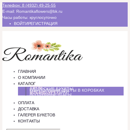
Телефон: 8 (4932) 49-25-55
E-mail: Romantikaflowers@bk.ru
Часы работы: круглосуточно
ВОЙТИ
РЕГИСТРАЦИЯ
ГЛАВНАЯ
О КОМПАНИИ
КАТАЛОГ
ХИТЫ
АВТОРСКИЕ БУКЕТЫ
КОМПОЗИЦИИ ЦВЕТЫ В КОРОБКАХ
МЯГКИЕ ИГРУШКИ
МОНОБУКЕТЫ
ВОЗДУШНЫЕ ШАРЫ
ОПЛАТА
ДОСТАВКА
ГАЛЕРЕЯ БУКЕТОВ
КОНТАКТЫ