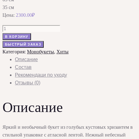
35 см
Цена:
2300.00
₽
Количество
товара
В КОРЗИНУ
Букет
БЫСТРЫЙ ЗАКАЗ
из
Категория:
Монобукеты
,
Хиты
голубых
Описание
кустовых
Состав
хризантем
Рекомендаци по уходу
Отзывы (0)
Описание
Яркий и необычный букет из голубых кустовых хризантем в
стильной упаковке с атласной лентой. Нежный небесный